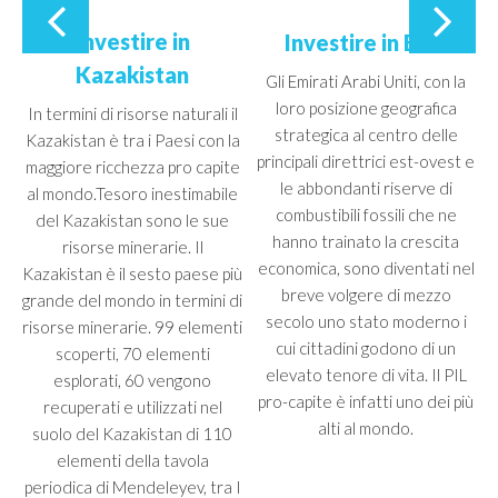
Investire in
Investire in EAU
Kazakistan
Gli Emirati Arabi Uniti, con la
loro posizione geografica
t
In termini di risorse naturali il
strategica al centro delle
Kazakistan è tra i Paesi con la
principali direttrici est-ovest e
maggiore ricchezza pro capite
le abbondanti riserve di
N
al mondo.Tesoro inestimabile
combustibili fossili che ne
del Kazakistan sono le sue
hanno trainato la crescita
risorse minerarie. Il
economica, sono diventati nel
Kazakistan è il sesto paese più
breve volgere di mezzo
grande del mondo in termini di
secolo uno stato moderno i
risorse minerarie. 99 elementi
cui cittadini godono di un
scoperti, 70 elementi
elevato tenore di vita. Il PIL
esplorati, 60 vengono
pro-capite è infatti uno dei più
recuperati e utilizzati nel
alti al mondo.
suolo del Kazakistan di 110
elementi della tavola
periodica di Mendeleyev, tra I