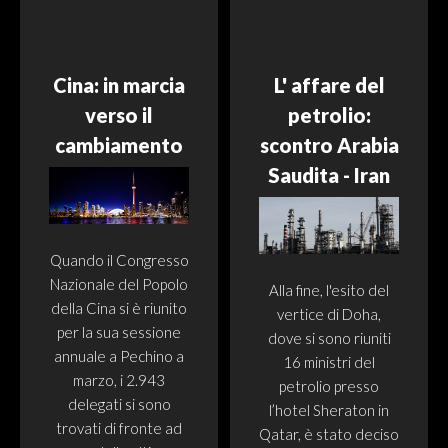
Cina: in marcia
L' affare del
verso il
petrolio:
cambiamento
scontro Arabia
Saudita - Iran
Quando il Congresso
Nazionale del Popolo
Alla fine, l'esito del
della Cina si è riunito
vertice di Doha,
per la sua sessione
dove si sono riuniti
annuale a Pechino a
16 ministri del
marzo, i 2.943
petrolio presso
delegati si sono
l’hotel Sheraton in
trovati di fronte ad
Qatar, è stato deciso