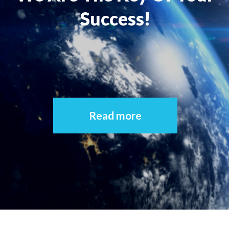
Vision
Success!
Mission
SERVIZI
Controllo di gestione e controllo strategico
Finanza Aziendale
Read more
Internazionalizzazione
Merger & Acquisition e valutazione d’azienda
Organizzazione e Riorganizzazione Aziendale
Passaggio generazionale
MERCATI