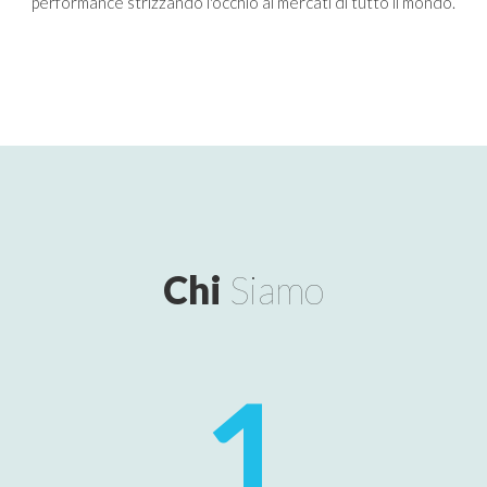
performance strizzando l'occhio ai mercati di tutto il mondo.
Chi
Siamo
1