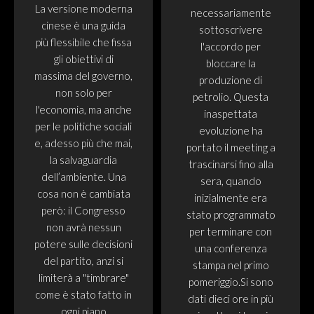
La versione moderna
necessariamente
cinese è una guida
sottoscrivere
più flessibile che fissa
l'accordo per
gli obiettivi di
bloccare la
massima del governo,
produzione di
non solo per
petrolio. Questa
l'economia, ma anche
inaspettata
per le politiche sociali
evoluzione ha
e, adesso più che mai,
portato il meeting a
la salvaguardia
trascinarsi fino alla
dell’ambiente. Una
sera, quando
cosa non è cambiata
inizialmente era
però: il Congresso
stato programmato
non avrà nessun
per terminare con
potere sulle decisioni
una conferenza
del partito, anzi si
stampa nel primo
limiterà a "timbrare"
pomeriggio.Si sono
come è stato fatto in
dati dieci ore in più
ogni piano