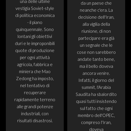
una delle ultime
da un paese che
vestigia Soviet-style
neanche c'era. La
di politica economica
decisione dell'Iran,
- il piano
alla vigilia della
quinquennale. Sono
riunione, di non
lontani gli obiettivi
partecipare era già
duri e le improponibili
un segnale che le
quote di produzione
cose non sarebbero
per ogni attività
andate tanto bene,
agricola, fabbrica e
ma il bello doveva
miniera che Mao
ancora venire.
Zedong ha imposto,
Infatti, il giorno del
nel tentativo di
summit, l'Arabia
recuperare
Saudita ha sbalordito
rapidamente terreno
quasi tutti insistendo
alle grandi potenze
sul fatto che ogni
industriali, con
membro dell'OPEC,
risultati disastrosi.
compreso l'Iran,
doveva