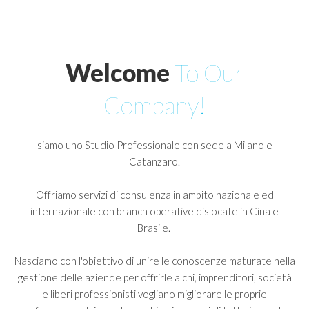
Investire in Cina
Investire negli Emirati Arabi Uniti
Investire in Giappone
Welcome
To
Our
Investire in Iran
Company!
Investire in Kazakistan
BLOG
siamo uno Studio Professionale con sede a Milano e
Catanzaro.
CONTATTI
Offriamo servizi di consulenza in ambito nazionale ed
internazionale con branch operative dislocate in Cina e
Brasile.
Nasciamo con l'obiettivo di unire le conoscenze maturate nella
gestione delle aziende per offrirle a chi, imprenditori, società
e liberi professionisti vogliano migliorare le proprie