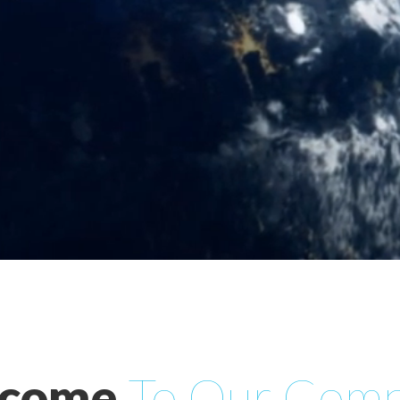
come
To
Our
Comp