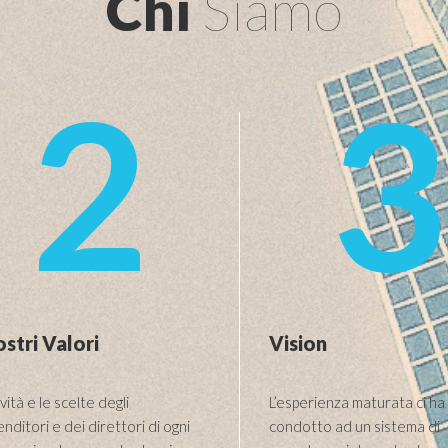
Chi
Siamo
2
3
ostri Valori
Vision
ività e le scelte degli
L’esperienza maturata ci ha
nditori e dei direttori di ogni
condotto ad un sistema di