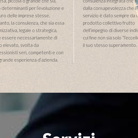
esa, piccola o grande che sia,
consulenza integrata che 
 determinanti per l’evoluzione e
dalla consapevolezza che il 
uturo delle imprese stesse.
servizio è dato sempre da 
anto, la consulenza, che sia essa
prodotto collettivo frutto
izzativa, legale o strategica,
dell’impegno di diverse indiv
 essere necessariamente di
cui fine non sia solo “l’ecce
lo elevato, svolta da
il suo stesso superamento.
essionisti seri, competenti e con
grande esperienza d’azienda.