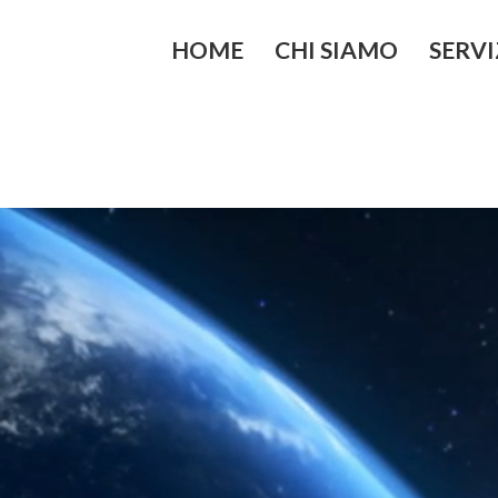
HOME
CHI SIAMO
SERVI
Lo Studio
Controllo di
strategico
I Nostri Valori
Finanza Azi
Vision
Internazion
Mission
Merger & Ac
d’azienda
Organizzazi
Aziendale
Passaggio g