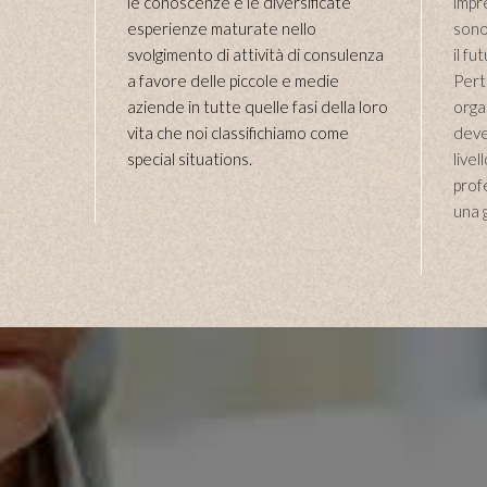
le conoscenze e le diversificate
impr
esperienze maturate nello
sono
svolgimento di attività di consulenza
il f
a favore delle piccole e medie
Pert
aziende in tutte quelle fasi della loro
organ
vita che noi classifichiamo come
deve
special situations.
livel
prof
una 