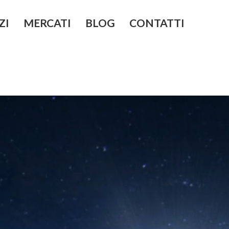
ZI
MERCATI
BLOG
CONTATTI
 gestione e controllo
Investire in Cina
Investire negli Emirati Arabi Uniti
endale
Investire in Giappone
alizzazione
Investire in Iran
quisition e valutazione
Investire in Kazakistan
one e Riorganizzazione
enerazionale