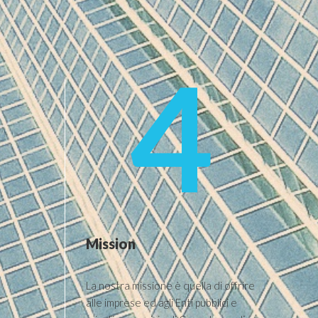
4
Mission
La nostra missione è quella di offrire
alle imprese ed agli Enti pubblici e