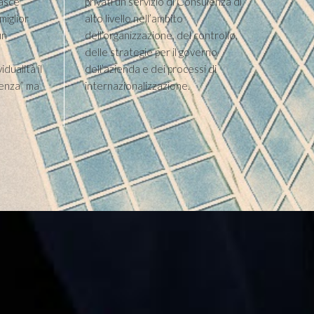
nasce
privati un servizio di Consulenza di
miglior
alto livello nell’ambito
un
dell’organizzazione, del controllo,
delle strategie per il governo
idualità il
dell’azienda e dei processi di
llenza” ma
internazionalizzazione.